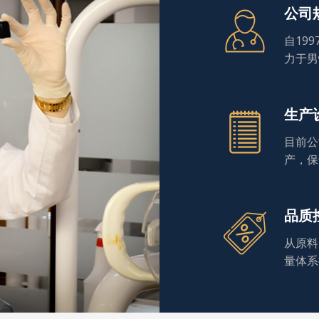
公司
自19
力于男
生产
目前公
产，保
品质
从原料
量体系