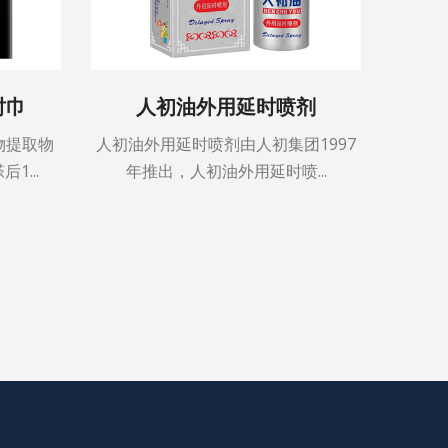
时巾
人初油外用延时喷剂
精
物提取物
人初油外用延时喷剂由人初集团1997
精装版
...
年推出，人初油外用延时喷...
椒、